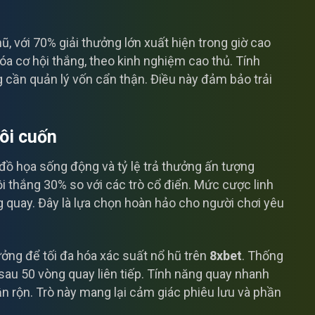
, với 70% giải thưởng lớn xuất hiện trong giờ cao
a cơ hội thắng, theo kinh nghiệm cao thủ. Tính
g cần quản lý vốn cẩn thận. Điều này đảm bảo trải
lôi cuốn
đồ họa sống động và tỷ lệ trả thưởng ấn tượng
ội thắng 30% so với các trò cổ điển. Mức cược linh
 quay. Đây là lựa chọn hoàn hảo cho người chơi yêu
ưởng để tối đa hóa xác suất nổ hũ trên
8xbet
. Thống
sau 50 vòng quay liên tiếp. Tính năng quay nhanh
bận rộn. Trò này mang lại cảm giác phiêu lưu và phần