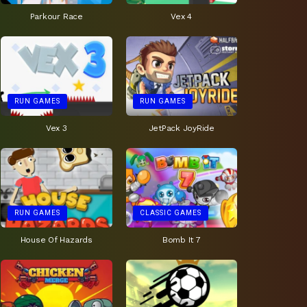
Parkour Race
Vex 4
RUN GAMES
RUN GAMES
Vex 3
JetPack JoyRide
RUN GAMES
CLASSIC GAMES
House Of Hazards
Bomb It 7