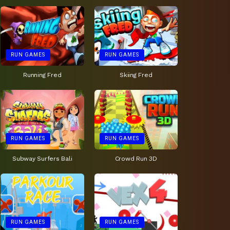
RUN GAMES
RUN GAMES
Running Fred
Skiing Fred
RUN GAMES
RUN GAMES
Subway Surfers Bali
Crowd Run 3D
RUN GAMES
RUN GAMES