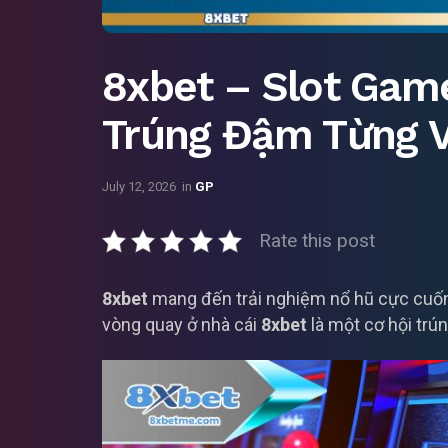
8xbet – Slot Gam
Trúng Đậm Từng 
July 12, 2026
in
GP
Rate this post
8xbet
mang đến trải nghiệm nổ hũ cực cuốn 
vòng quay ở nhà cái
8xbet
là một cơ hội trú