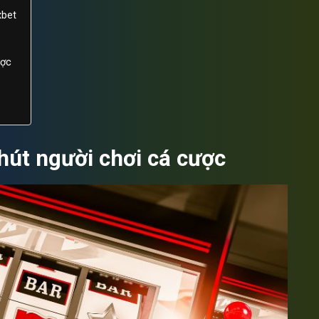
xbet
ược
hút người chơi cá cược