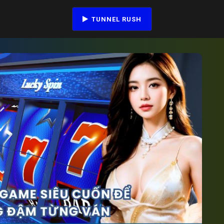
TUNNEL RUSH