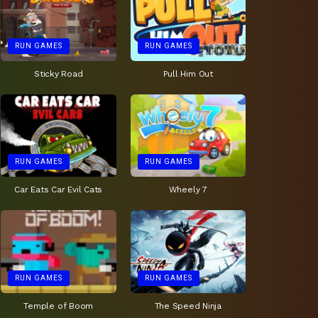
RUN GAMES
RUN GAMES
Sticky Road
Pull Him Out
RUN GAMES
RUN GAMES
Car Eats Car Evil Cats
Wheely 7
RUN GAMES
RUN GAMES
Temple of Boom
The Speed Ninja