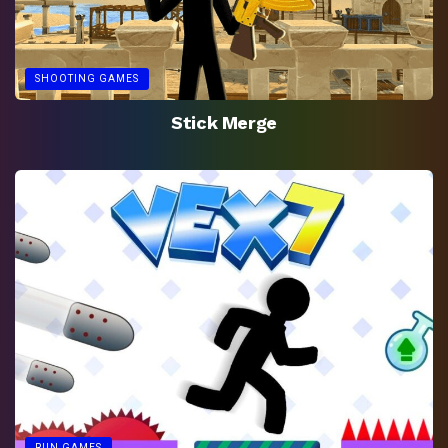
SHOOTING GAMES
Stick Merge
RUN GAMES