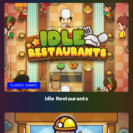
CLASSIC GAMES
Idle Restaurants