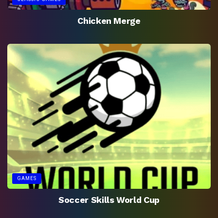
Chicken Merge
GAMES
Soccer Skills World Cup