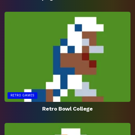
RETRO GAMES
Retro Bowl College