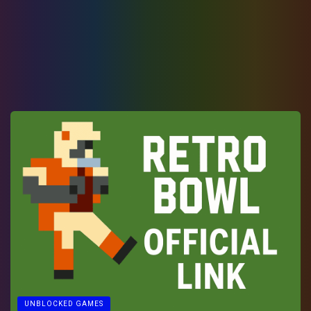
UNBLOCKED GAMES