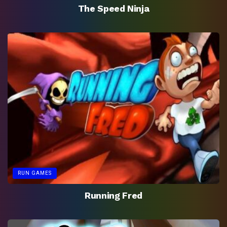
The Speed Ninja
RUN GAMES
Running Fred