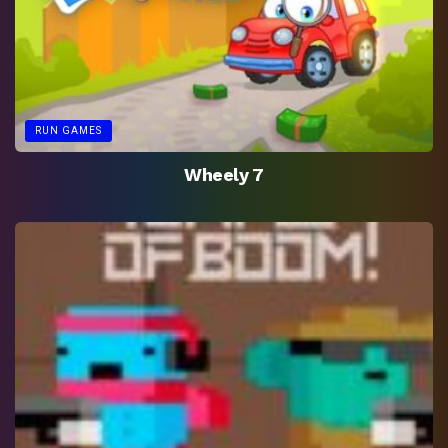
RUN GAMES
Wheely 7