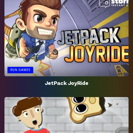
RUN GAMES
JetPack JoyRide