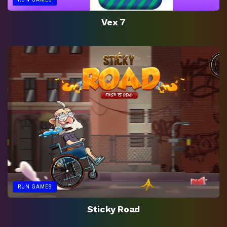
Vex 7
RUN GAMES
Sticky Road