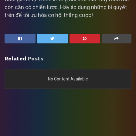
còn cần có chiến lược. Hãy áp dụng những bí quyết
trên để tối ưu hóa cơ hội thắng cược!
Related
Posts
No Content Available