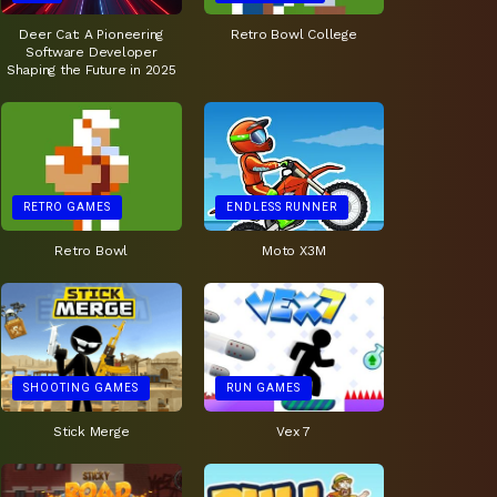
Deer Cat: A Pioneering
Retro Bowl College
Software Developer
Shaping the Future in 2025
RETRO GAMES
ENDLESS RUNNER
Retro Bowl
Moto X3M
SHOOTING GAMES
RUN GAMES
Stick Merge
Vex 7