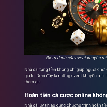
Điểm danh các event khuyến mãi g
Nhà cái tặng tiền không chỉ giúp người ch
giá trị. Dưới đây là những event khuyến mã
tham gia.
Hoàn tiền cá cược online khôn
Nhà cái uy tín áp dụng chương trình hoàn tiề