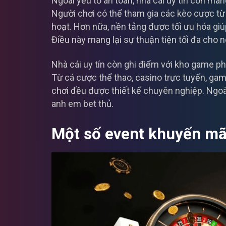
Ngoài yếu tố an toàn, nhà cái uy tín còn ma
Người chơi có thể tham gia các kèo cược từ 
hoạt. Hơn nữa, nền tảng được tối ưu hóa giú
Điều này mang lại sự thuận tiện tối đa cho n
Nhà cái uy tín còn ghi điểm với kho game p
Từ cá cược thể thao, casino trực tuyến, gam
chơi đều được thiết kế chuyên nghiệp. Ngoà
anh em bet thủ.
Một số event khuyến mãi 