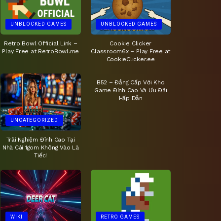
UNBLOCKED GAMES
UNBLOCKED GAMES
Retro Bowl Official Link –
Cookie Clicker
Play Free at RetroBowl.me
Classroom6x – Play Free at
CookieClicker.ee
UNCATEGORIZED
B52 – Đẳng Cấp Với Kho
Game Đỉnh Cao Và Ưu Đãi
Hấp Dẫn
UNCATEGORIZED
Trải Nghiệm Đỉnh Cao Tại
Nhà Cái 1gom Không Vào Là
Tiếc!
WIKI
RETRO GAMES