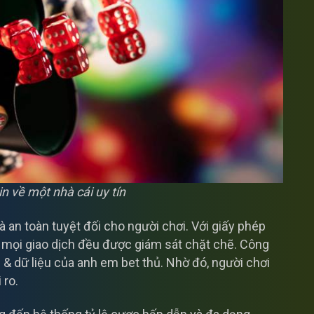
in về một nhà cái uy tín
 an toàn tuyệt đối cho người chơi. Với giấy phép
 mọi giao dịch đều được giám sát chặt chẽ. Công
 & dữ liệu của anh em bet thủ. Nhờ đó, người chơi
 ro.