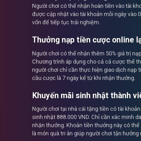
Người chơi có thể nhận hoàn tiền vào tài kh
được cập nhật vào tài khoản mỗi ngày vào 0
vốn để tiếp tục trải nghiệm.
Thưởng nạp tiền cược online l
Người chơi có thể nhận thêm 50% giá trị nạp 
Chương trình áp dụng cho cả cá cược thể tha
người chơi chỉ cần thực hiện giao dịch nạp t
cầu cược là 7 ngày kể từ khi nhận thưởng.
Khuyến mãi sinh nhật thành v
Người chơi tại nhà cái tặng tiền có tài kho
sinh nhật 888.000 VND. Chỉ cần xác minh da
nhận thưởng. Khoản tiền thưởng này có thể r
là món quà tri ân giúp người chơi tận hưởng 