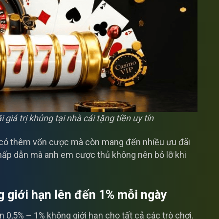
iá trị khủng tại nhà cái tặng tiền uy tín
ơi có thêm vốn cược mà còn mang đến nhiều ưu đãi
i hấp dẫn mà anh em cược thủ không nên bỏ lỡ khi
g giới hạn lên đến 1% mỗi ngày
n 0,5% – 1% không giới hạn cho tất cả các trò chơi.