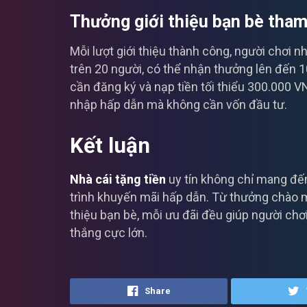
Thưởng giới thiệu bạn bè tham
Mỗi lượt giới thiệu thành công, người chơi 
trên 20 người, có thể nhận thưởng lên đến 1
cần đăng ký và nạp tiền tối thiểu 300.000 V
nhập hấp dẫn mà không cần vốn đầu tư.
Kết luận
Nhà cái tặng tiền
uy tín không chỉ mang đế
trình khuyến mãi hấp dẫn. Từ thưởng chào m
thiệu bạn bè, mỗi ưu đãi đều giúp người chơi
thắng cực lớn.
Share