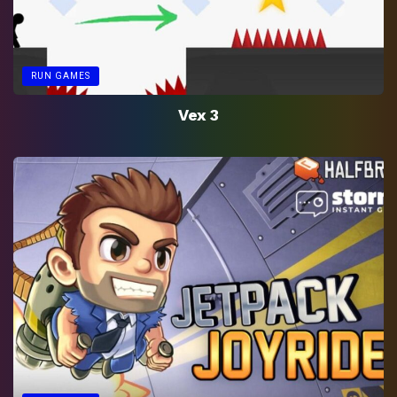
RUN GAMES
Vex 3