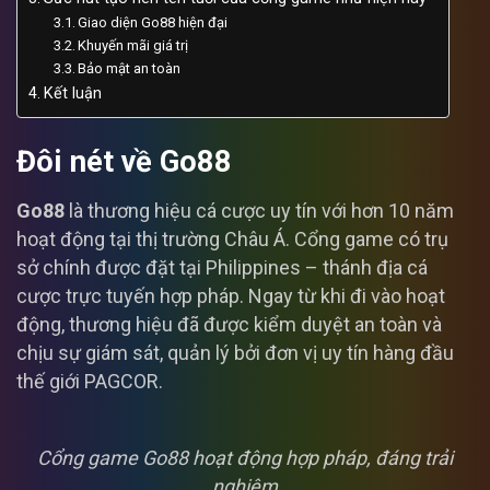
Giao diện Go88 hiện đại
Khuyến mãi giá trị
Bảo mật an toàn
Kết luận
Đôi nét về Go88
Go88
là thương hiệu cá cược uy tín với hơn 10 năm
hoạt động tại thị trường Châu Á. Cổng game có trụ
sở chính được đặt tại Philippines – thánh địa cá
cược trực tuyến hợp pháp. Ngay từ khi đi vào hoạt
động, thương hiệu đã được kiểm duyệt an toàn và
chịu sự giám sát, quản lý bởi đơn vị uy tín hàng đầu
thế giới PAGCOR.
Cổng game Go88 hoạt động hợp pháp, đáng trải
nghiệm