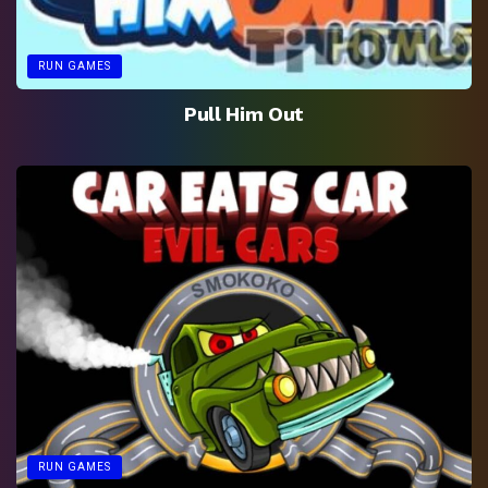
RUN GAMES
Pull Him Out
RUN GAMES