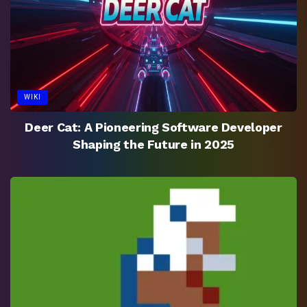
WIKI
Deer Cat: A Pioneering Software Developer
Shaping the Future in 2025