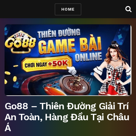
HOME
Go88 – Thiên Đường Giải Trí
An Toàn, Hàng Đầu Tại Châu
Á