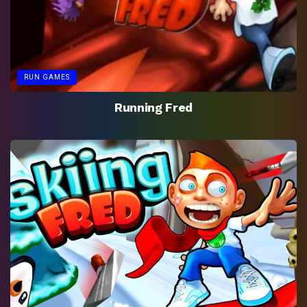
RUN GAMES
Running Fred