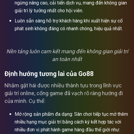
ngừng nâng cao, cải tiến dịch vụ, mang đến không gian
giải trí lý tưởng nhất cho hội viên.
Luôn sẵn sàng hỗ trợ khách hàng khi xuất hiện sự cố
phát sinh không đáng có nhanh chóng, hiệu quả nhất.
Nền tảng luôn cam kết mang đến không gian giải trí
an toàn nhất
Định hướng tương lai của Go88
Nhằm gặt hái được nhiều thành tựu trong lĩnh vực
giải trí online, cổng game đã vạch rõ ràng hướng đi
của mình. Cụ thể:
Mở rộng sản phẩm đa dạng: Sân chơi tiếp tục mở thêm
nhiều hạng mục giải trí bằng cách ký kết hợp tác với
nhiều đơn vị phát hành game hàng đầu thế giới như: