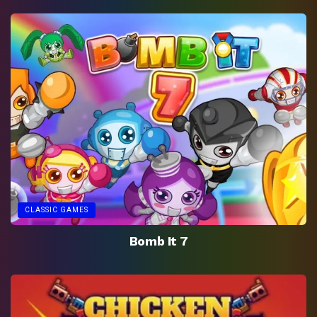
CLASSIC GAMES
Bomb It 7