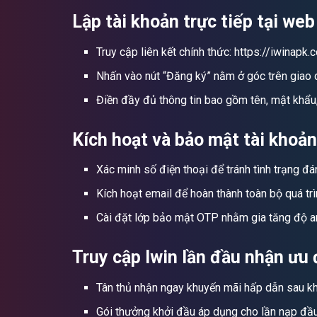
Lập tài khoản trực tiếp tại web
Truy cập liên kết chính thức:
https://iwinapk.
Nhấn vào nút “Đăng ký” nằm ở góc trên giao 
Điền đầy đủ thông tin bao gồm tên, mật khẩu
Kích hoạt và bảo mật tài khoản
Xác minh số điện thoại để tránh tình trạng đ
Kích hoạt email để hoàn thành toàn bộ quá tr
Cài đặt lớp bảo mật OTP nhằm gia tăng độ an
Truy cập Iwin lần đầu nhận ưu 
Tân thủ nhận ngay khuyến mãi hấp dẫn sau k
Gói thưởng khởi đầu áp dụng cho lần nạp đầu