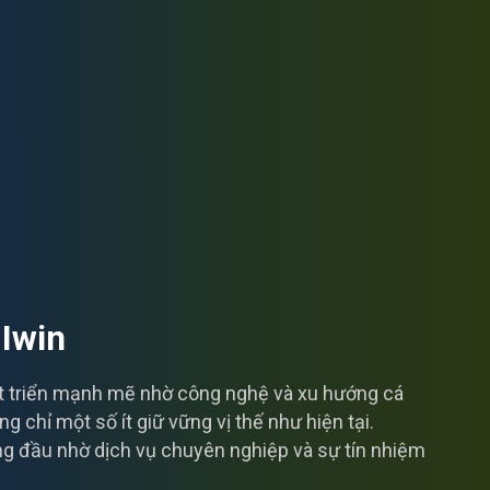
 Iwin
hát triển mạnh mẽ nhờ công nghệ và xu hướng cá
g chỉ một số ít giữ vững vị thế như hiện tại.
g đầu nhờ dịch vụ chuyên nghiệp và sự tín nhiệm