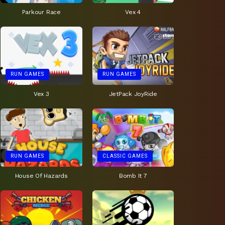
Parkour Race
Vex 4
RUN GAMES
RUN GAMES
Vex 3
JetPack JoyRide
RUN GAMES
CLASSIC GAMES
House Of Hazards
Bomb It 7