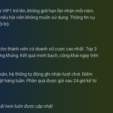
 VIP1 trở lên, không giới hạn lần nhận mỗi năm.
t nếu hội viên không muốn sử dụng. Thông tin cụ
i bộ.
cho thành viên có doanh số cược cao nhất. Top 3
ng khủng. Kết quả minh bạch, công khai ngay trên
iện, hệ thống tự động ghi nhận lượt chơi. Điểm
ật hàng tuần. Phần quà được gửi sau 24 giờ kể từ
i Iwin luôn được cập nhật