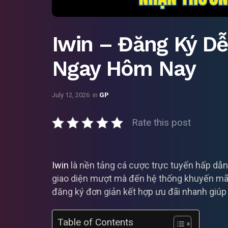
Iwin – Đăng Ký D
Ngay Hôm Nay
July 12, 2026
in
GP
Rate this post
Iwin
là nền tảng cá cược trực tuyến hấp dẫn
giao diện mượt mà đến hệ thống khuyến mãi 
đăng ký đơn giản kết hợp ưu đãi nhanh giúp b
Table of Contents