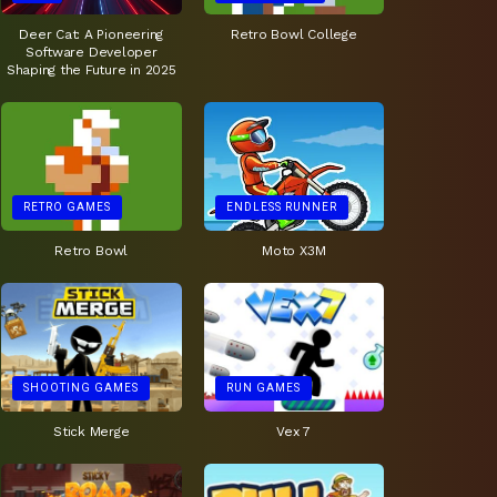
Deer Cat: A Pioneering
Retro Bowl College
Software Developer
Shaping the Future in 2025
RETRO GAMES
ENDLESS RUNNER
Retro Bowl
Moto X3M
SHOOTING GAMES
RUN GAMES
Stick Merge
Vex 7