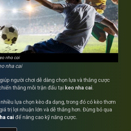
o nha cai
iúp người chơi dễ dàng chọn lựa và thắng cược
 chiến thắng mỗi trận đấu tại
keo nha cai
.
hiều lựa chọn kèo đa dạng, trong đó có kèo thơm
iá trị lợi nhuận lớn và dễ thắng hơn. Đừng bỏ qua
ha cai
để nâng cao kỹ năng cược.