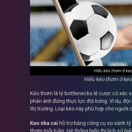
Hiểu kèo thơm ở keo
Kèo thơm là tỷ bottlenecks lệ cược có xác s
phản ánh đúng thực lực đội bóng. Ví dụ, đội
thị trường. Loại kèo này phù hợp cho người c
Keo nha cai
hỗ trợ bằng công cụ so sánh tỷ
thơm mỗi tuần. Hệ thống hiển thị lịch sử biế