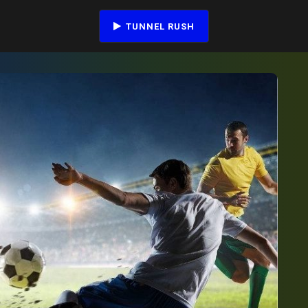
TUNNEL RUSH