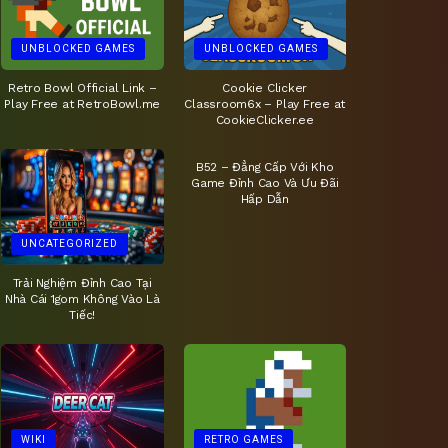
UNBLOCKED GAMES
UNBLOCKED GAMES
Retro Bowl Official Link –
Cookie Clicker
Play Free at RetroBowl.me
Classroom6x – Play Free at
CookieClicker.ee
UNCATEGORIZED
B52 – Đẳng Cấp Với Kho
Game Đỉnh Cao Và Ưu Đãi
Hấp Dẫn
UNCATEGORIZED
Trải Nghiệm Đỉnh Cao Tại
Nhà Cái 1gom Không Vào Là
Tiếc!
WIKI
RETRO GAMES