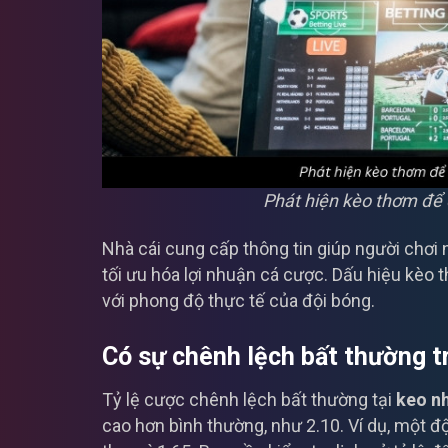
Phát hiện kèo thơm để 
Nhà cái cung cấp thông tin giúp người chơi n
tối ưu hóa lợi nhuận cá cược. Dấu hiệu kèo 
với phong độ thực tế của đội bóng.
Có sự chênh lệch bất thường 
Tỷ lệ cược chênh lệch bất thường tại
keo nh
cao hơn bình thường, như 2.10. Ví dụ, một 