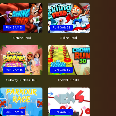
RUN GAMES
RUN GAMES
Running Fred
Skiing Fred
RUN GAMES
RUN GAMES
Subway Surfers Bali
Crowd Run 3D
RUN GAMES
RUN GAMES