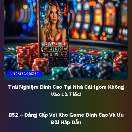
UNCATEGORIZED
Trải Nghiệm Đỉnh Cao Tại Nhà Cái 1gom Không
Vào Là Tiếc!
UNCATEGORIZED
B52 – Đẳng Cấp Với Kho Game Đỉnh Cao Và Ưu
Đãi Hấp Dẫn