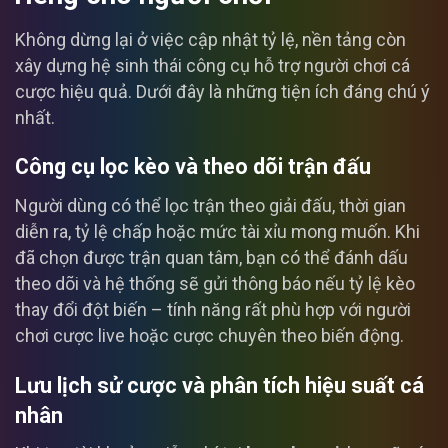
Không dừng lại ở việc cập nhật tỷ lệ, nền tảng còn
xây dựng hệ sinh thái công cụ hỗ trợ người chơi cá
cược hiệu quả. Dưới đây là những tiện ích đáng chú ý
nhất.
Công cụ lọc kèo và theo dõi trận đấu
Người dùng có thể lọc trận theo giải đấu, thời gian
diễn ra, tỷ lệ chấp hoặc mức tài xỉu mong muốn. Khi
đã chọn được trận quan tâm, bạn có thể đánh dấu
theo dõi và hệ thống sẽ gửi thông báo nếu tỷ lệ kèo
thay đổi đột biến – tính năng rất phù hợp với người
chơi cược live hoặc cược chuyên theo biến động.
Lưu lịch sử cược và phân tích hiệu suất cá
nhân