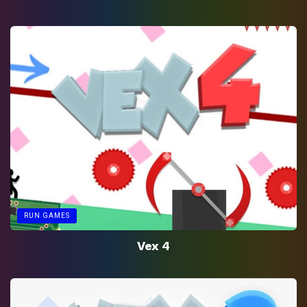
RUN GAMES
Vex 4