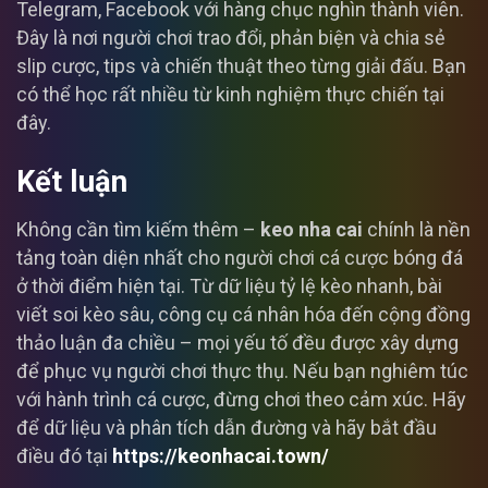
Telegram, Facebook với hàng chục nghìn thành viên.
Đây là nơi người chơi trao đổi, phản biện và chia sẻ
slip cược, tips và chiến thuật theo từng giải đấu. Bạn
có thể học rất nhiều từ kinh nghiệm thực chiến tại
đây.
Kết luận
Không cần tìm kiếm thêm –
keo nha cai
chính là nền
tảng toàn diện nhất cho người chơi cá cược bóng đá
ở thời điểm hiện tại. Từ dữ liệu tỷ lệ kèo nhanh, bài
viết soi kèo sâu, công cụ cá nhân hóa đến cộng đồng
thảo luận đa chiều – mọi yếu tố đều được xây dựng
để phục vụ người chơi thực thụ. Nếu bạn nghiêm túc
với hành trình cá cược, đừng chơi theo cảm xúc. Hãy
để dữ liệu và phân tích dẫn đường và hãy bắt đầu
điều đó tại
https://keonhacai.town/