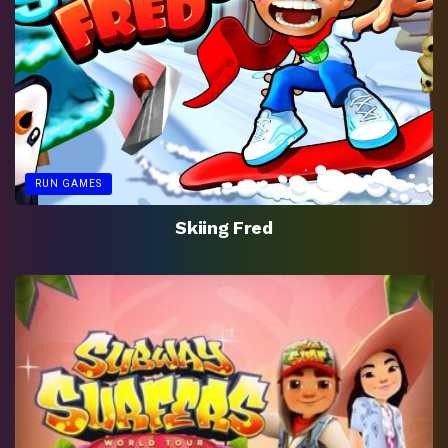
RUN GAMES
Skiing Fred