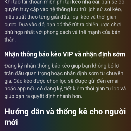
Khi tạo tài khoản miễn phí tại
keo nha cai
, bạn sẽ có
quyền truy cập vào hệ thống lưu trữ lịch sử soi kèo,
hiệu suất theo từng giải đấu, loại kèo và thời gian
cược. Dựa vào đó, bạn có thể rút ra chiến lược chơi
phù hợp nhất với phong cách và thế mạnh của bản
thân.
Nhận thông báo kèo VIP và nhận định sớm
Đăng ký nhận thông báo kèo giúp bạn không bỏ lỡ
trận đấu quan trọng hoặc nhận định sớm từ chuyên
gia. Các kèo được chọn lọc sẽ được gửi đến email
hoặc app nếu có đăng ký, tiết kiệm thời gian tự lọc và
giúp bạn ra quyết định nhanh hơn.
Hướng dẫn và thống kê cho người
mới