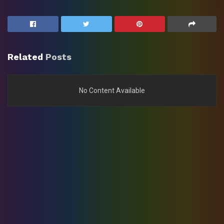
Related
Posts
No Content Available