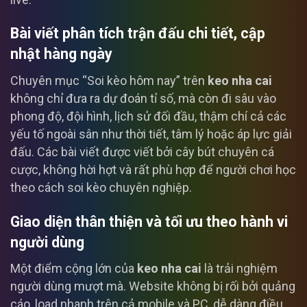
Bài viết phân tích trận đấu chi tiết, cập
nhật hàng ngày
Chuyên mục “Soi kèo hôm nay” trên
keo nha cai
không chỉ đưa ra dự đoán tỉ số, mà còn đi sâu vào
phong độ, đội hình, lịch sử đối đầu, thậm chí cả các
yếu tố ngoài sân như thời tiết, tâm lý hoặc áp lực giải
đấu. Các bài viết được viết bởi cây bút chuyên cá
cược, không hời hợt và rất phù hợp để người chơi học
theo cách soi kèo chuyên nghiệp.
Giao diện thân thiện và tối ưu theo hành vi
người dùng
Một điểm cộng lớn của
keo nha cai
là trải nghiệm
người dùng mượt mà. Website không bị rối bởi quảng
cáo, load nhanh trên cả mobile và PC, dễ dàng điều