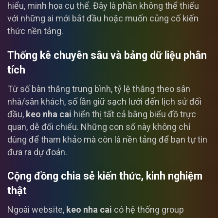
hiểu, minh họa cụ thể. Đây là phần không thể thiếu
với những ai mới bắt đầu hoặc muốn củng cố kiến
thức nền tảng.
Thống kê chuyên sâu và bảng dữ liệu phân
tích
Từ số bàn thắng trung bình, tỷ lệ thắng theo sân
nhà/sân khách, số lần giữ sạch lưới đến lịch sử đối
đầu,
keo nha cai
hiển thị tất cả bằng biểu đồ trực
quan, dễ đối chiếu. Những con số này không chỉ
dùng để tham khảo mà còn là nền tảng để bạn tự tin
đưa ra dự đoán.
Cộng đồng chia sẻ kiến thức, kinh nghiệm
thật
Ngoài website,
keo nha cai
có hệ thống group