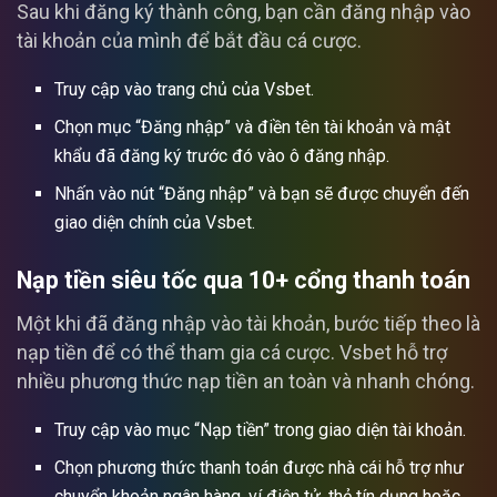
Sau khi đăng ký thành công, bạn cần đăng nhập vào
tài khoản của mình để bắt đầu cá cược.
Truy cập vào trang chủ của Vsbet.
Chọn mục “Đăng nhập” và điền tên tài khoản và mật
khẩu đã đăng ký trước đó vào ô đăng nhập.
Nhấn vào nút “Đăng nhập” và bạn sẽ được chuyển đến
giao diện chính của Vsbet.
Nạp tiền siêu tốc qua 10+ cổng thanh toán
Một khi đã đăng nhập vào tài khoản, bước tiếp theo là
nạp tiền để có thể tham gia cá cược. Vsbet hỗ trợ
nhiều phương thức nạp tiền an toàn và nhanh chóng.
Truy cập vào mục “Nạp tiền” trong giao diện tài khoản.
Chọn phương thức thanh toán được nhà cái hỗ trợ như
chuyển khoản ngân hàng, ví điện tử, thẻ tín dụng hoặc