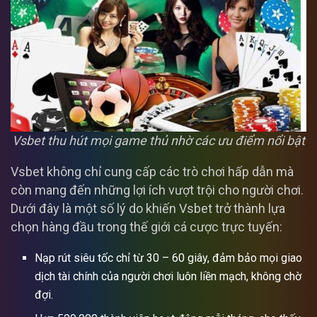
Vsbet thu hút mọi game thủ nhờ các ưu điểm nổi bật
Vsbet không chỉ cung cấp các trò chơi hấp dẫn mà
còn mang đến những lợi ích vượt trội cho người chơi.
Dưới đây là một số lý do khiến Vsbet trở thành lựa
chọn hàng đầu trong thế giới cá cược trực tuyến:
Nạp rút siêu tốc chỉ từ 30 – 60 giây, đảm bảo mọi giao
dịch tài chính của người chơi luôn liền mạch, không chờ
đợi.