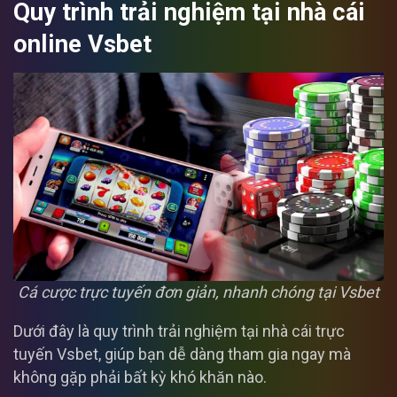
Quy trình trải nghiệm tại nhà cái
online Vsbet
Cá cược trực tuyến đơn giản, nhanh chóng tại Vsbet
Dưới đây là quy trình trải nghiệm tại nhà cái trực
tuyến Vsbet, giúp bạn dễ dàng tham gia ngay mà
không gặp phải bất kỳ khó khăn nào.