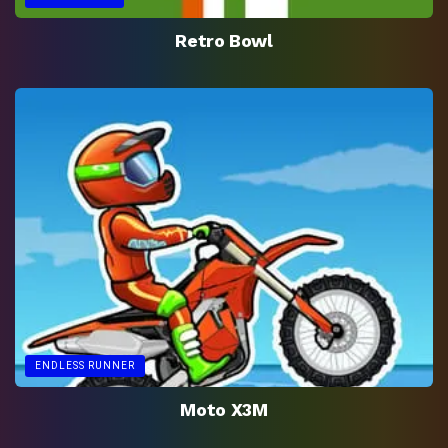
Retro Bowl
ENDLESS RUNNER
Moto X3M