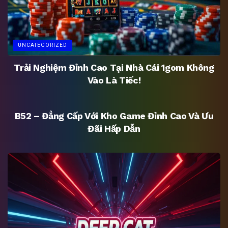
UNCATEGORIZED
Trải Nghiệm Đỉnh Cao Tại Nhà Cái 1gom Không
Vào Là Tiếc!
UNCATEGORIZED
B52 – Đẳng Cấp Với Kho Game Đỉnh Cao Và Ưu
Đãi Hấp Dẫn