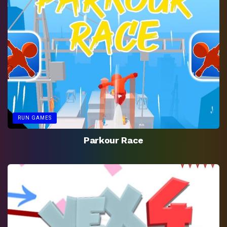
RUN GAMES
Parkour Race