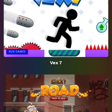
RUN GAMES
Vex 7