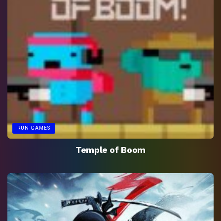
RUN GAMES
Temple of Boom