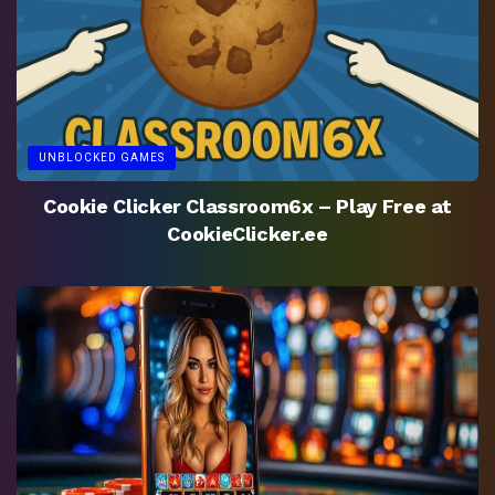
UNBLOCKED GAMES
Cookie Clicker Classroom6x – Play Free at
CookieClicker.ee