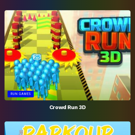
RUN GAMES
Crowd Run 3D