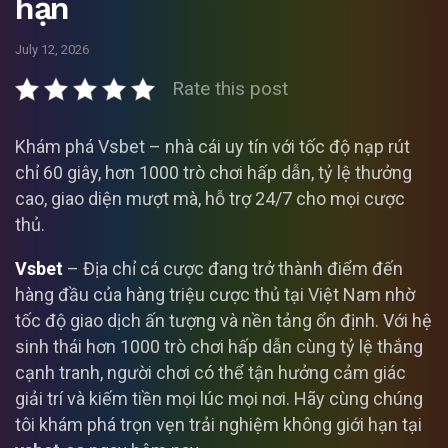
hạn
July 12, 2026
Rate this post
Khám phá Vsbet – nhà cái uy tín với tốc độ nạp rút
chỉ 60 giây, hơn 1000 trò chơi hấp dẫn, tỷ lệ thưởng
cao, giao diện mượt mà, hỗ trợ 24/7 cho mọi cược
thủ.
Vsbet
– Địa chỉ cá cược đang trở thành điểm đến
hàng đầu của hàng triệu cược thủ tại Việt Nam nhờ
tốc độ giao dịch ấn tượng và nền tảng ổn định. Với hệ
sinh thái hơn 1000 trò chơi hấp dẫn cùng tỷ lệ thắng
cạnh tranh, người chơi có thể tận hưởng cảm giác
giải trí và kiếm tiền mọi lúc mọi nơi. Hãy cùng chúng
tôi khám phá trọn vẹn trải nghiệm không giới hạn tại