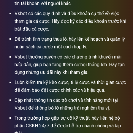
tin tài khoản với người khác.
Vsbet có các quy định và điều khoản cụ thể về việc
tham gia cá cược. Hãy đọc kỹ các điều khoản trước khi
bắt đầu cá cược.
Để tránh tình trạng thua lỗ, hãy lên kế hoạch và quản lý
ngân sách cá cược một cách hợp lý.
Vsbet thường xuyên có các chương trình khuyến mãi
hấp dẫn, giúp bạn tăng thêm cơ hội thắng lớn. Hãy tận
dụng những ưu đãi này khi tham gia.
Luôn kiểm tra kỹ kèo cược, tỉ lệ cược và thời gian cược
để đảm bảo đặt cược chính xác và hiệu quả.
Cập nhật thông tin các trò chơi và tính năng mới tại
Vsbet để không bỏ lỡ những trải nghiệm thú vị.
Trong trường hợp gặp sự cố kỹ thuật, hãy liên hệ bộ
phận CSKH 24/7 để được hỗ trợ nhanh chóng và kịp