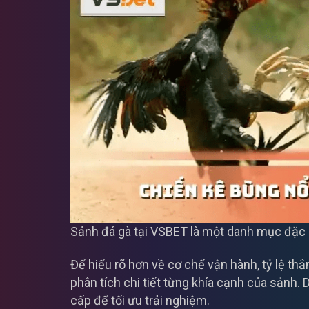
Sảnh đá gà tại VSBET là một danh mục đặc 
Để hiểu rõ hơn về cơ chế vận hành, tỷ lệ th
phân tích chi tiết từng khía cạnh của sảnh.
cấp để tối ưu trải nghiệm.