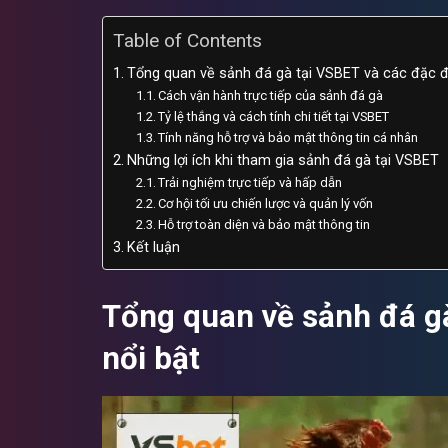
Table of Contents
Tổng quan về sảnh đá gà tại VSBET và các đặc đ
Cách vận hành trực tiếp của sảnh đá gà
Tỷ lệ thắng và cách tính chi tiết tại VSBET
Tính năng hỗ trợ và bảo mật thông tin cá nhân
Những lợi ích khi tham gia sảnh đá gà tại VSBET
Trải nghiệm trực tiếp và hấp dẫn
Cơ hội tối ưu chiến lược và quản lý vốn
Hỗ trợ toàn diện và bảo mật thông tin
Kết luận
Tổng quan về sảnh đá g
nổi bật