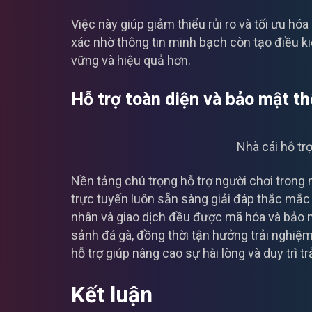
Việc này giúp giảm thiểu rủi ro và tối ưu hó
xác nhờ thông tin minh bạch còn tạo điều k
vững và hiệu quả hơn.
Hỗ trợ toàn diện và bảo mật th
Nhà cái hỗ trợ
Nền tảng chú trọng hỗ trợ người chơi tron
trực tuyến luôn sẵn sàng giải đáp thắc mắc 
nhân và giao dịch đều được mã hóa và bảo m
sảnh đá gà, đồng thời tận hưởng trải nghiệm g
hỗ trợ giúp nâng cao sự hài lòng và duy trì tr
Kết luận