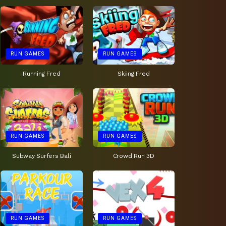
RUN GAMES
RUN GAMES
Running Fred
Skiing Fred
RUN GAMES
RUN GAMES
Subway Surfers Bali
Crowd Run 3D
RUN GAMES
RUN GAMES