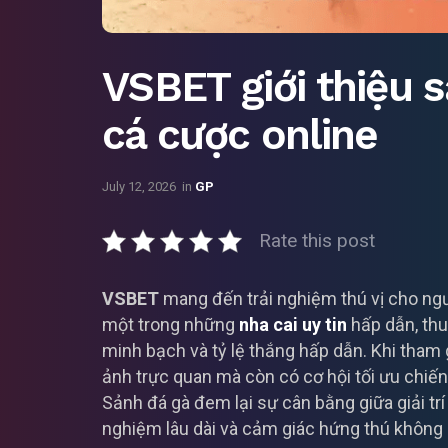
VSBET giới thiệu s
cá cược online
July 12, 2026
in
GP
Rate this post
VSBET
mang đến trải nghiệm thú vị cho người
một trong những
nha cai uy tin
hấp dẫn, thu
minh bạch và tỷ lệ thắng hấp dẫn. Khi tham 
ảnh trực quan mà còn có cơ hội tối ưu chiến
Sảnh đá gà đem lại sự cân bằng giữa giải trí
nghiệm lâu dài và cảm giác hứng thú không