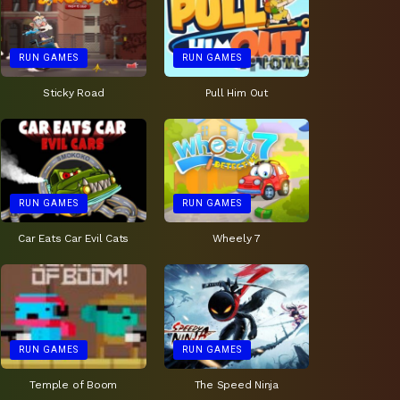
RUN GAMES
RUN GAMES
Sticky Road
Pull Him Out
RUN GAMES
RUN GAMES
Car Eats Car Evil Cats
Wheely 7
RUN GAMES
RUN GAMES
Temple of Boom
The Speed Ninja