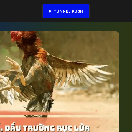
TUNNEL RUSH