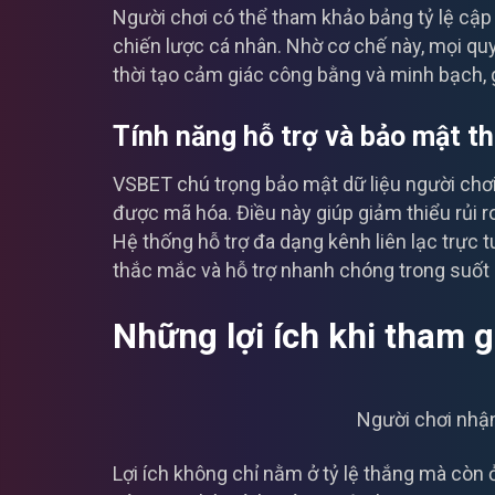
Người chơi có thể tham khảo bảng tỷ lệ cập
chiến lược cá nhân. Nhờ cơ chế này, mọi quy
thời tạo cảm giác công bằng và minh bạch, g
Tính năng hỗ trợ và bảo mật th
VSBET chú trọng bảo mật dữ liệu người chơi
được mã hóa. Điều này giúp giảm thiểu rủi ro
Hệ thống hỗ trợ đa dạng kênh liên lạc trực 
thắc mắc và hỗ trợ nhanh chóng trong suốt 
Những lợi ích khi tham 
Người chơi nhận 
Lợi ích không chỉ nằm ở tỷ lệ thắng mà còn ở