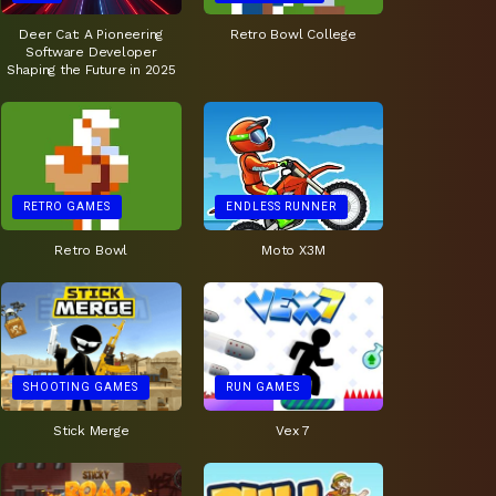
Deer Cat: A Pioneering
Retro Bowl College
Software Developer
Shaping the Future in 2025
RETRO GAMES
ENDLESS RUNNER
Retro Bowl
Moto X3M
SHOOTING GAMES
RUN GAMES
Stick Merge
Vex 7