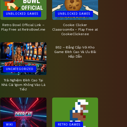
UNBLOCKED GAMES
UNBLOCKED GAMES
Retro Bowl Official Link –
Cookie Clicker
Play Free at RetroBowl.me
Classroom6x – Play Free at
CookieClicker.ee
UNCATEGORIZED
B52 – Đẳng Cấp Với Kho
Game Đỉnh Cao Và Ưu Đãi
Hấp Dẫn
UNCATEGORIZED
Trải Nghiệm Đỉnh Cao Tại
Nhà Cái 1gom Không Vào Là
Tiếc!
WIKI
RETRO GAMES