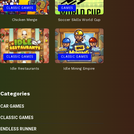
CLASSIC GAMES
GAMES
Chicken Merge
Soccer Skills World Cup
CLASSIC GAMES
CLASSIC GAMES
Idle Restaurants
Idle Mining Empire
Categories
CAR GAMES
CLASSIC GAMES
ENDLESS RUNNER