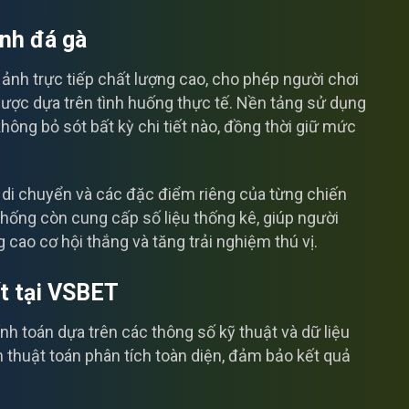
ảnh đá gà
 ảnh trực tiếp chất lượng cao, cho phép người chơi
cược dựa trên tình huống thực tế. Nền tảng sử dụng
ng bỏ sót bất kỳ chi tiết nào, đồng thời giữ mức
ộ di chuyển và các đặc điểm riêng của từng chiến
thống còn cung cấp số liệu thống kê, giúp người
 cao cơ hội thắng và tăng trải nghiệm thú vị.
ết tại VSBET
ính toán dựa trên các thông số kỹ thuật và dữ liệu
n thuật toán phân tích toàn diện, đảm bảo kết quả
.